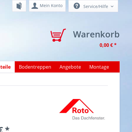
Mein Konto
Service/Hilfe
Warenkorb
0,00 € *
teile
Bodentreppen
Angebote
Montage
€ *