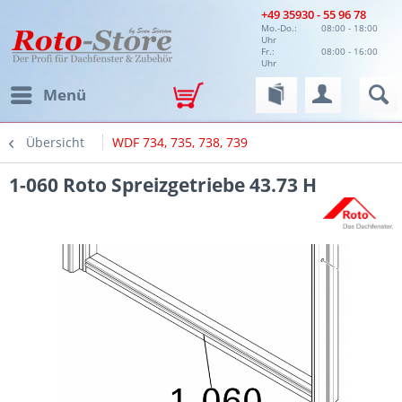
+49 35930 - 55 96 78
Mo.-Do.:
08:00 - 18:00
Uhr
Fr.:
08:00 - 16:00
Uhr
Menü
Übersicht
WDF 734, 735, 738, 739
1-060 Roto Spreizgetriebe 43.73 H