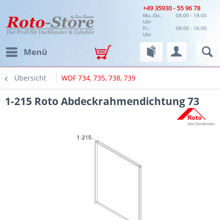
+49 35930 - 55 96 78
Mo.-Do.:
08:00 - 18:00
Uhr
Fr.:
08:00 - 16:00
Uhr
Menü
Übersicht
WDF 734, 735, 738, 739
1-215 Roto Abdeckrahmendichtung 73