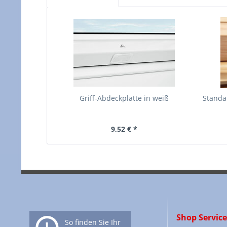
Griff-Abdeckplatte in weiß
Standar
9,52 € *
Shop Service
So finden Sie Ihr