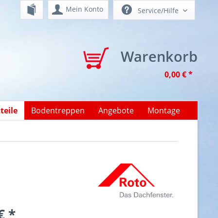
Mein Konto
Service/Hilfe
Warenkorb
0,00 € *
teile
Bodentreppen
Angebote
Montage
€ *