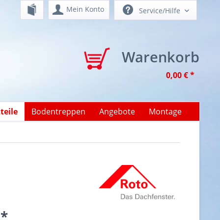
Mein Konto
Service/Hilfe
Warenkorb
0,00 € *
teile
Bodentreppen
Angebote
Montage
 *