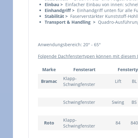
Einbau >
Einfacher Einbau von innen: schnell
Einhandgriff >
Einhandgriff unten für alle F
Stabilität >
Faserverstärkter Kunststoff-Hoh
Transport & Handling >
Quadro-Ausführung: 
Anwendungsbereich: 20° - 65°
Folgende Dachfenstertypen können mit diesem D
Marke
Fensterart
Fenstert
Klapp-
Bramac
Lift
BL
Schwingfenster
Schwingfenster
Swing
BS
Klapp-
Roto
84
840
Schwingfenster