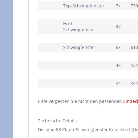
Top-Schwingfenster
7x
730
Hoch-
R7
Schwingfenster
Schwingfenster
6x
610
4x
434
R4
R44
Bitte vergessen Sie nicht den passenden
Einde
Technische Details:
Designo R8 Klapp-Schwingfenster Kunststoff (Uw: 