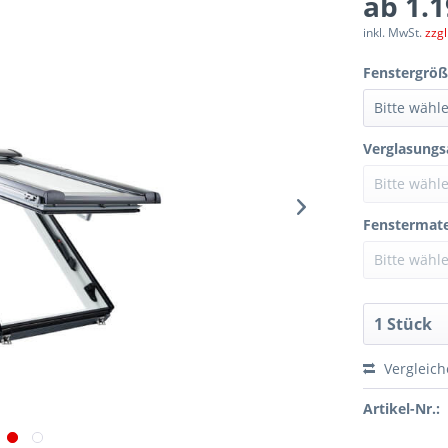
ab 1.1
inkl. MwSt.
zzg
Fenstergröß
Verglasungs
Fenstermater
Vergleic
Artikel-Nr.: