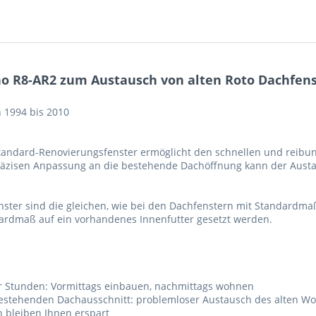
o R8-AR2 zum Austausch von alten Roto Dachfenst
 1994 bis 2010
tandard-Renovierungsfenster ermöglicht den schnellen und reibu
räzisen Anpassung an die bestehende Dachöffnung kann der Austau
er sind die gleichen, wie bei den Dachfenstern mit Standardmaß, 
ardmaß auf ein vorhandenes Innenfutter gesetzt werden.
 Stunden: Vormittags einbauen, nachmittags wohnen
bestehenden Dachausschnitt: problemloser Austausch des alten W
n bleiben Ihnen erspart