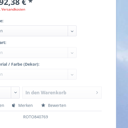
92,38 € *
l. Versandkosten
e:
art:
ial / Farbe (Dekor):
In den
Warenkorb
hen
Merken
Bewerten
ROTO840769