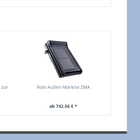
 zur
Roto Außen-Markise ZMA
Roto M
An
ab 742,56 € *