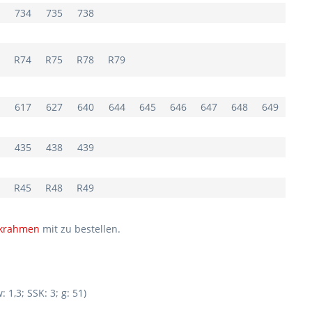
734
735
738
R74
R75
R78
R79
617
627
640
644
645
646
647
648
649
435
438
439
R45
R48
R49
ckrahmen
mit zu bestellen.
1,3; SSK: 3; g: 51)