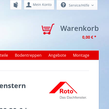
Mein Konto
Service/Hilfe
Warenkorb
0,00 € *
teile
Bodentreppen
Angebote
Montage
fenstern