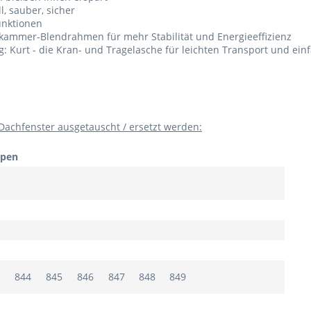
, sauber, sicher
unktionen
lkammer-Blendrahmen für mehr Stabilität und Energieeffizienz
Kurt - die Kran- und Tragelasche für leichten Transport und einf
achfenster ausgetauscht / ersetzt werden:
ypen
844
845
846
847
848
849