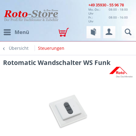
+49 35930 - 55 96 78
Mo.-Do.:
08:00 - 18:00
Uhr
Fr.:
08:00 - 16:00
Uhr
Menü
Übersicht
Steuerungen
Rotomatic Wandschalter WS Funk