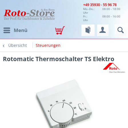
+49 35930 - 55 96 78
Mo.-Do.:
08:00 - 18:00
Uhr
Fr.:
08:00 - 16:00
Uhr
Menü
Übersicht
Steuerungen
Rotomatic Thermoschalter TS Elektro