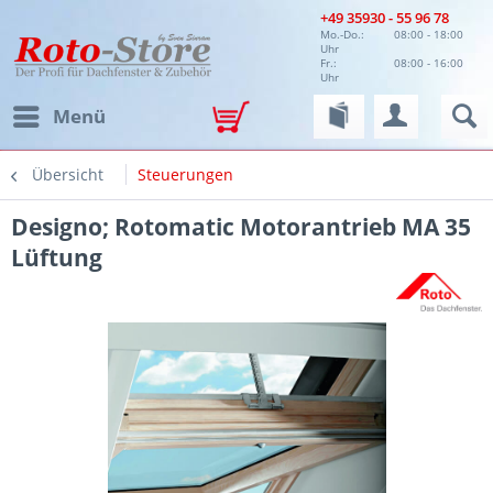
+49 35930 - 55 96 78
Mo.-Do.:
08:00 - 18:00
Uhr
Fr.:
08:00 - 16:00
Uhr
Menü
Übersicht
Steuerungen
Designo; Rotomatic Motorantrieb MA 35
Lüftung