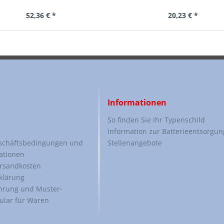
52,36 € *
20,23 € *
Informationen
So finden Sie Ihr Typenschild
Information zur Batterieentsorgun
schäftsbedingungen und
Stellenangebote
ationen
ersandkosten
klärung
hrung und Muster-
ular für Waren