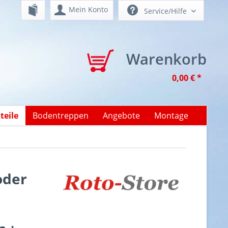
Mein Konto
Service/Hilfe
Warenkorb
0,00 € *
teile
Bodentreppen
Angebote
Montage
oder