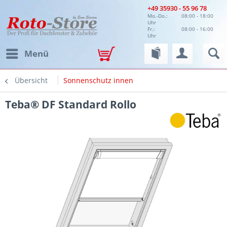
+49 35930 - 55 96 78
Mo.-Do.:
08:00 - 18:00
Uhr
Fr.:
08:00 - 16:00
Uhr
Menü
Übersicht
Sonnenschutz innen
Teba® DF Standard Rollo