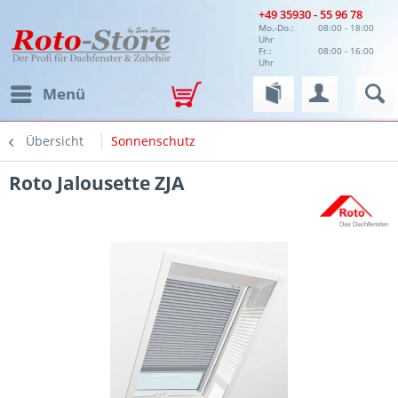
+49 35930 - 55 96 78
Mo.-Do.:
08:00 - 18:00
Uhr
Fr.:
08:00 - 16:00
Uhr
Menü
Übersicht
Sonnenschutz
Roto Jalousette ZJA