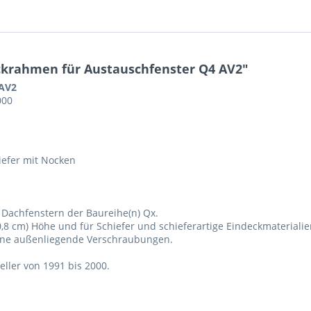
ckrahmen für Austauschfenster Q4 AV2"
 AV2
000
efer mit Nocken
Dachfenstern der Baureihe(n) Qx.
 0,8 cm) Höhe und für Schiefer und schieferartige Eindeckmaterial
hne außenliegende Verschraubungen.
ller von 1991 bis 2000.