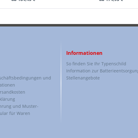
Informationen
So finden Sie Ihr Typenschild
Information zur Batterieentsorgun
schäftsbedingungen und
Stellenangebote
ationen
ersandkosten
klärung
hrung und Muster-
ular für Waren