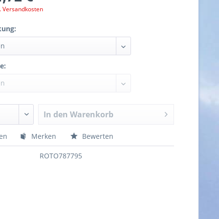
l. Versandkosten
kung:
e:
In den
Warenkorb
hen
Merken
Bewerten
ROTO787795