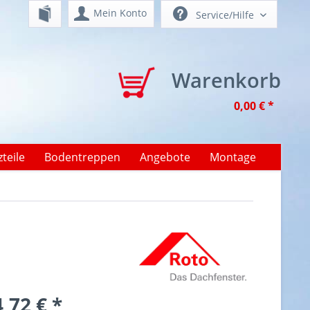
Mein Konto
Service/Hilfe
Warenkorb
0,00 € *
teile
Bodentreppen
Angebote
Montage
,72 € *