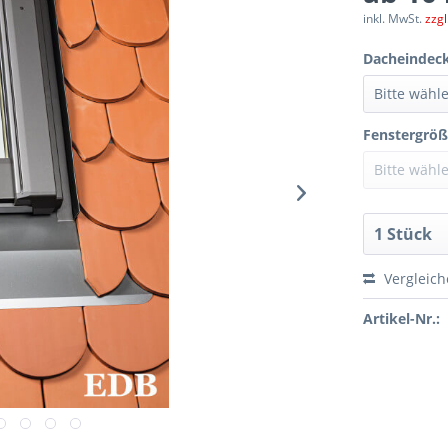
inkl. MwSt.
zzg
Dacheindec
Fenstergröß
Vergleic
Artikel-Nr.: