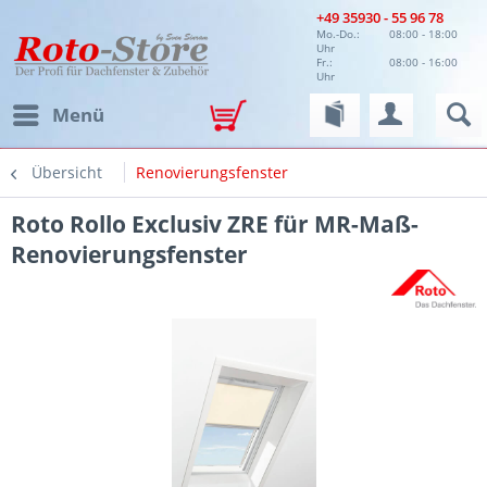
+49 35930 - 55 96 78
Mo.-Do.:
08:00 - 18:00
Uhr
Fr.:
08:00 - 16:00
Uhr
Menü
Übersicht
Renovierungsfenster
Roto Rollo Exclusiv ZRE für MR-Maß-
Renovierungsfenster