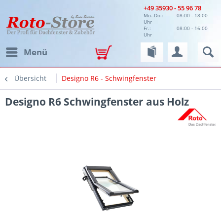
+49 35930 - 55 96 78
Mo.-Do.:
08:00 - 18:00
Uhr
Fr.:
08:00 - 16:00
Uhr
Menü
Übersicht
Designo R6 - Schwingfenster
Designo R6 Schwingfenster aus Holz