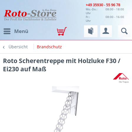
+49 35930 - 55 96 78
Mo.-Do.:
08:00 - 18:00
Uhr
Fr.:
08:00 - 16:00
Uhr
Menü
Übersicht
Brandschutz
Roto Scherentreppe mit Holzluke F30 /
Ei230 auf Maß