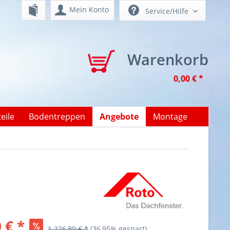
Mein Konto
Service/Hilfe
Warenkorb
0,00 € *
eile
Bodentreppen
Angebote
Montage
 € *
1.226,89 € *
(36,95% gespart)