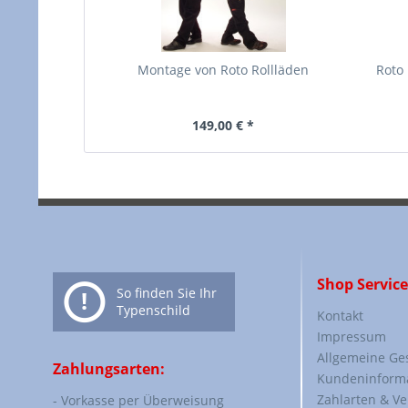
Montage von Roto Rollläden
Roto
149,00 € *
Shop Service
So finden Sie Ihr
Typenschild
Kontakt
Impressum
Allgemeine Ge
Zahlungsarten:
Kundeninform
Zahlarten & V
- Vorkasse per Überweisung