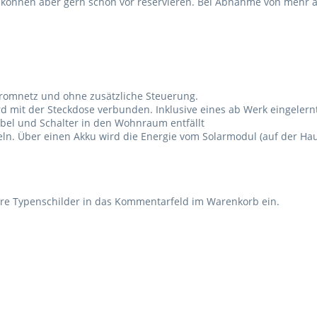
ie können aber gern schon vor reservieren. Bei Abnahme von mehr a
Stromnetz und ohne zusätzliche Steuerung.
wird mit der Steckdose verbunden. Inklusive eines ab Werk eingele
abel und Schalter in den Wohnraum entfällt
ln. Über einen Akku wird die Energie vom Solarmodul (auf der Haub
 Ihre Typenschilder in das Kommentarfeld im Warenkorb ein.