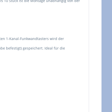
ls 10 Stück ist die Montage unabhängig von der
rnten 1-Kanal-Funkwandtasters wird der
e befestigt) gespeichert. Ideal für die