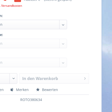
l. Versandkosten
n:
e:
In den
Warenkorb
hen
Merken
Bewerten
ROTO380634